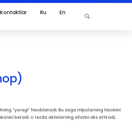
Kontaktlar
Ru
En
hop)
ing “yuragi” hisoblanadi. Bu sizga mijozlarning hisobini
onini beradi. U tezda aktivlarning sifatini aks ettiradi,