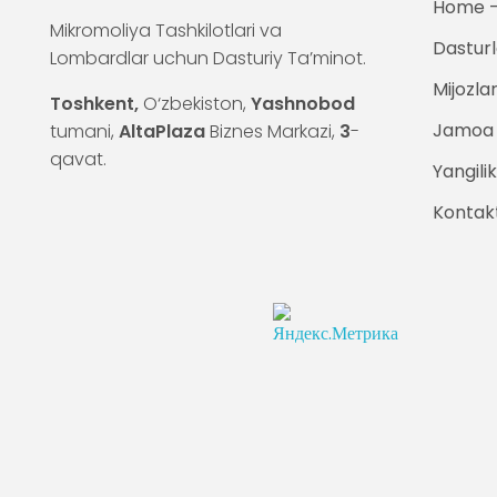
Home —
Mikromoliya Tashkilotlari va
Dasturl
Lombardlar uchun Dasturiy Ta’minot.
Mijozla
Toshkent,
O‘zbekiston,
Yashnobod
Jamoa
tumani,
AltaPlaza
Biznes Markazi,
3
-
qavat.
Yangilik
Kontak