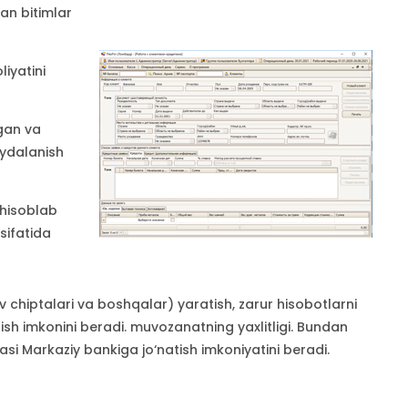
an bitimlar
iyatini
lgan va
oydalanish
 hisoblab
sifatida
 chiptalari va boshqalar) yaratish, zarur hisobotlarni
sh imkonini beradi. muvozanatning yaxlitligi. Bundan
asi Markaziy bankiga jo‘natish imkoniyatini beradi.