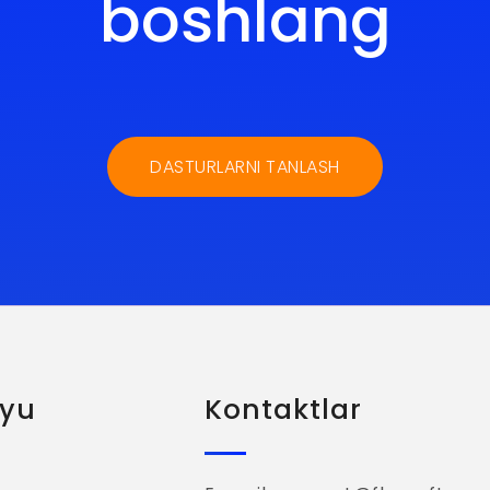
boshlang
DASTURLARNI TANLASH
yu
Kontaktlar