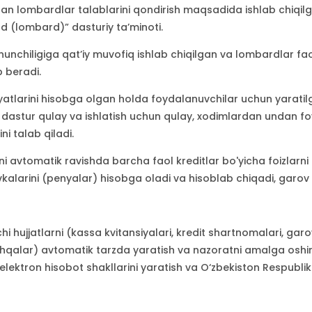
an lombardlar talablarini qondirish maqsadida ishlab chiqilg
rd (lombard)” dasturiy ta’minoti.
nchiligiga qatʼiy muvofiq ishlab chiqilgan va lombardlar faol
b beradi.
iyatlarini hisobga olgan holda foydalanuvchilar uchun yarati
 dastur qulay va ishlatish uchun qulay, xodimlardan undan f
ni talab qiladi.
i avtomatik ravishda barcha faol kreditlar bo'yicha foizlarni
vkalarini (penyalar) hisobga oladi va hisoblab chiqadi, garov 
hujjatlarni (kassa kvitansiyalari, kredit shartnomalari, garov
shqalar) avtomatik tarzda yaratish va nazoratni amalga oshiri
 elektron hisobot shakllarini yaratish va O‘zbekiston Respublik