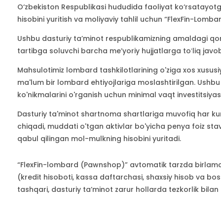
O‘zbekiston Respublikasi hududida faoliyat ko‘rsatayotg
hisobini yuritish va moliyaviy tahlil uchun “FlexFin-Lomba
Ushbu dasturiy taʼminot respublikamizning amaldagi qonu
tartibga soluvchi barcha meʼyoriy hujjatlarga toʻliq javo
Mahsulotimiz lombard tashkilotlarining o'ziga xos xusus
ma'lum bir lombard ehtiyojlariga moslashtirilgan. Ushbu
ko'nikmalarini o'rganish uchun minimal vaqt investitsiyasi
Dasturiy ta'minot shartnoma shartlariga muvofiq har kun
chiqadi, muddati o'tgan aktivlar bo'yicha penya foiz sta
qabul qilingan mol-mulkning hisobini yuritadi.
“FlexFin-lombard (Pawnshop)” avtomatik tarzda birlamchi 
(kredit hisoboti, kassa daftarchasi, shaxsiy hisob va bo
tashqari, dasturiy ta’minot zarur hollarda tezkorlik bilan