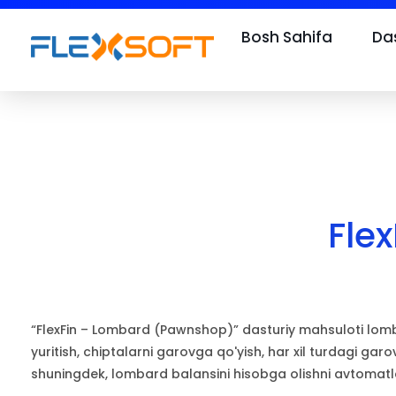
Bosh Sahifa
Das
Fle
“FlexFin – Lombard (Pawnshop)” dasturiy mahsuloti lombar
yuritish, chiptalarni garovga qo'yish, har xil turdagi garo
shuningdek, lombard balansini hisobga olishni avtomatl