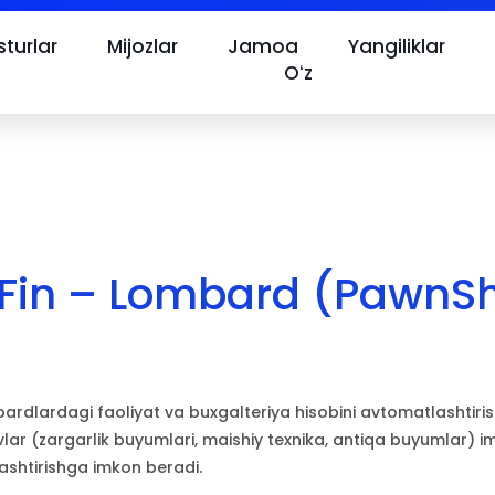
turlar
Mijozlar
Jamoa
Yangiliklar
Oʻz
xFin – Lombard (PawnS
dlardagi faoliyat va buxgalteriya hisobini avtomatlashtirishn
vlar (zargarlik buyumlari, maishiy texnika, antiqa buyumlar) imk
ashtirishga imkon beradi.