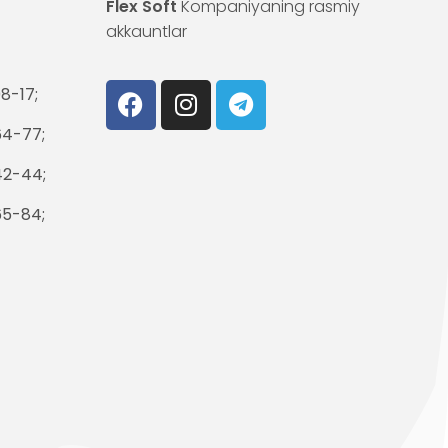
Flex Soft
Kompaniyaning rasmiy
akkauntlar
8-17;
64-77;
42-44;
65-84;