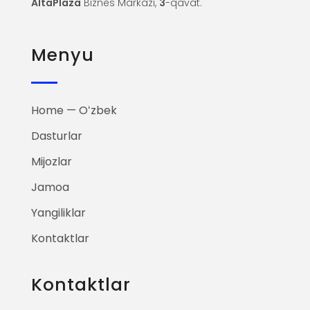
AltaPlaza
Biznes Markazi,
3
-qavat.
Menyu
Home — Oʻzbek
Dasturlar
Mijozlar
Jamoa
Yangiliklar
Kontaktlar
Kontaktlar