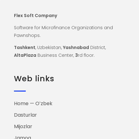
Flex Soft Company
Software for Microfinance Organizations and
Pawnshops.
Tashkent
, Uzbekistan,
Yashnabad
District,
AltaPlaza
Business Center,
3
rd floor.
Web links
Home — Oʻzbek
Dasturlar
Mijozlar
Jamoa