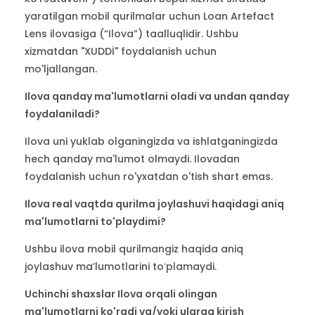
yaratilgan mobil qurilmalar uchun Loan Artefact
Lens ilovasiga (“Ilova”) taalluqlidir. Ushbu
xizmatdan "XUDDİ" foydalanish uchun
mo'ljallangan.
Ilova qanday ma'lumotlarni oladi va undan qanday
foydalaniladi?
Ilova uni yuklab olganingizda va ishlatganingizda
hech qanday ma'lumot olmaydi. Ilovadan
foydalanish uchun ro'yxatdan o'tish shart emas.
Ilova real vaqtda qurilma joylashuvi haqidagi aniq
ma'lumotlarni to'playdimi?
Ushbu ilova mobil qurilmangiz haqida aniq
joylashuv maʼlumotlarini toʻplamaydi.
Uchinchi shaxslar Ilova orqali olingan
ma'lumotlarni ko'radi va/yoki ularga kirish