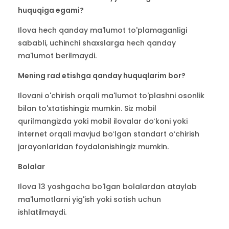
huquqiga egami?
Ilova hech qanday ma'lumot to'plamaganligi
sababli, uchinchi shaxslarga hech qanday
ma'lumot berilmaydi.
Mening rad etishga qanday huquqlarim bor?
Ilovani o'chirish orqali ma'lumot to'plashni osonlik
bilan to'xtatishingiz mumkin. Siz mobil
qurilmangizda yoki mobil ilovalar doʻkoni yoki
internet orqali mavjud boʻlgan standart oʻchirish
jarayonlaridan foydalanishingiz mumkin.
Bolalar
Ilova 13 yoshgacha bo'lgan bolalardan ataylab
ma'lumotlarni yig'ish yoki sotish uchun
ishlatilmaydi.