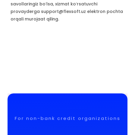
savollaringiz boʻlsa, xizmat koʻrsatuvchi
provayderga support@flexsoft.uz elektron pochta
orqali murojaat qiling.
For non-bank credit organizations