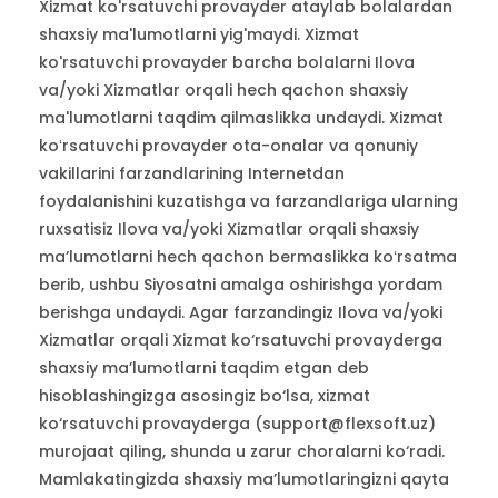
Xizmat ko'rsatuvchi provayder ataylab bolalardan
shaxsiy ma'lumotlarni yig'maydi. Xizmat
ko'rsatuvchi provayder barcha bolalarni Ilova
va/yoki Xizmatlar orqali hech qachon shaxsiy
ma'lumotlarni taqdim qilmaslikka undaydi. Xizmat
koʻrsatuvchi provayder ota-onalar va qonuniy
vakillarini farzandlarining Internetdan
foydalanishini kuzatishga va farzandlariga ularning
ruxsatisiz Ilova va/yoki Xizmatlar orqali shaxsiy
maʼlumotlarni hech qachon bermaslikka koʻrsatma
berib, ushbu Siyosatni amalga oshirishga yordam
berishga undaydi. Agar farzandingiz Ilova va/yoki
Xizmatlar orqali Xizmat ko‘rsatuvchi provayderga
shaxsiy ma’lumotlarni taqdim etgan deb
hisoblashingizga asosingiz bo‘lsa, xizmat
ko‘rsatuvchi provayderga (support@flexsoft.uz)
murojaat qiling, shunda u zarur choralarni ko‘radi.
Mamlakatingizda shaxsiy maʼlumotlaringizni qayta