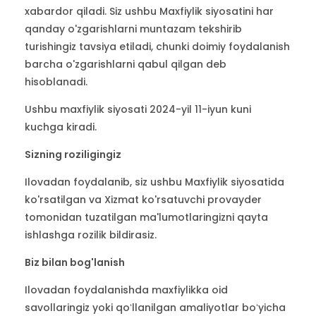
xabardor qiladi. Siz ushbu Maxfiylik siyosatini har
qanday o'zgarishlarni muntazam tekshirib
turishingiz tavsiya etiladi, chunki doimiy foydalanish
barcha o'zgarishlarni qabul qilgan deb
hisoblanadi.
Ushbu maxfiylik siyosati 2024-yil 11-iyun kuni
kuchga kiradi.
Sizning roziligingiz
Ilovadan foydalanib, siz ushbu Maxfiylik siyosatida
ko'rsatilgan va Xizmat ko'rsatuvchi provayder
tomonidan tuzatilgan ma'lumotlaringizni qayta
ishlashga rozilik bildirasiz.
Biz bilan bog'lanish
Ilovadan foydalanishda maxfiylikka oid
savollaringiz yoki qoʻllanilgan amaliyotlar boʻyicha