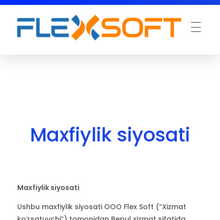
Maxfiylik siyosati
Maxfiylik siyosati
Ushbu maxfiylik siyosati OOO Flex Soft (“Xizmat
ko‘rsatuvchi”) tomonidan Bepul xizmat sifatida