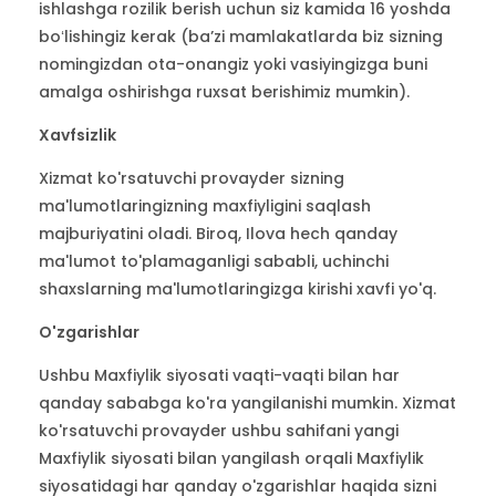
ishlashga rozilik berish uchun siz kamida 16 yoshda
boʻlishingiz kerak (baʼzi mamlakatlarda biz sizning
nomingizdan ota-onangiz yoki vasiyingizga buni
amalga oshirishga ruxsat berishimiz mumkin).
Xavfsizlik
Xizmat ko'rsatuvchi provayder sizning
ma'lumotlaringizning maxfiyligini saqlash
majburiyatini oladi. Biroq, Ilova hech qanday
ma'lumot to'plamaganligi sababli, uchinchi
shaxslarning ma'lumotlaringizga kirishi xavfi yo'q.
O'zgarishlar
Ushbu Maxfiylik siyosati vaqti-vaqti bilan har
qanday sababga ko'ra yangilanishi mumkin. Xizmat
ko'rsatuvchi provayder ushbu sahifani yangi
Maxfiylik siyosati bilan yangilash orqali Maxfiylik
siyosatidagi har qanday o'zgarishlar haqida sizni