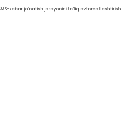
SMS-xabar jo‘natish jarayonini to‘liq avtomatlashtirish