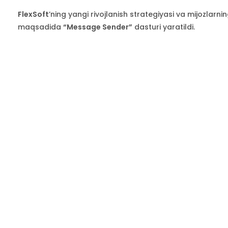
FlexSoft
’ning yangi rivojlanish strategiyasi va mijozlarn
maqsadida
“Message Sender”
dasturi yaratildi.