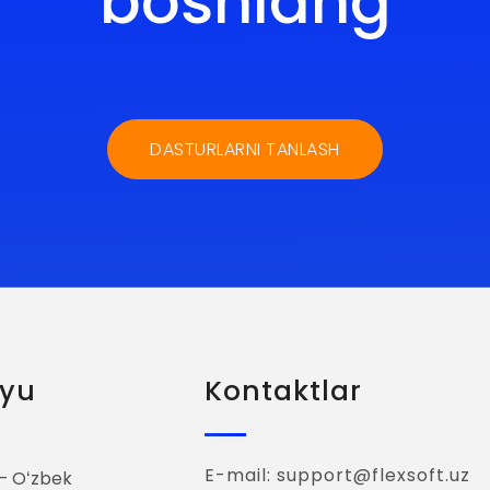
boshlang
DASTURLARNI TANLASH
yu
Kontaktlar
E-mail: support@flexsoft.uz
 Oʻzbek