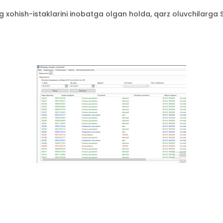
ing xohish-istaklarini inobatga olgan holda, qarz oluvchilarga 