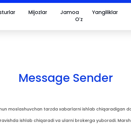
turlar
Mijozlar
Jamoa
Yangiliklar
Oʻz
Message Sender
un moslashuvchan tarzda xabarlarni ishlab chiqaradigan das
avishda ishlab chiqaradi va ularni brokerga yuboradi. Marshr