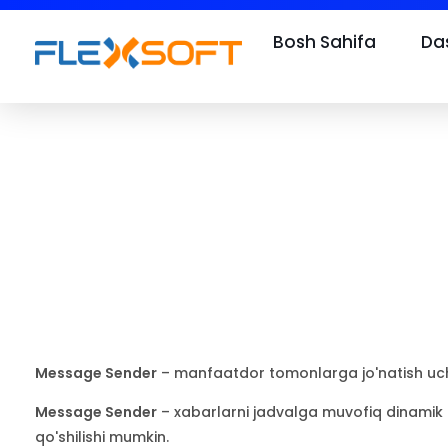
Bosh Sahifa
Das
Message Sender
– manfaatdor tomonlarga jo'natish uch
Message Sender
– xabarlarni jadvalga muvofiq dinamik r
qo'shilishi mumkin.