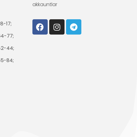
akkauntlar
8-17;
64-77;
42-44;
65-84;