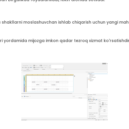
shakllarni moslashuvchan ishlab chiqarish uchun yangi mahsu
ri yordamida mijozga imkon qadar tezroq xizmat ko'rsatishdir