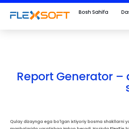
Bosh Sahifa
Das
Report Generator – 
Qulay dizaynga ega bo'lgan ixtiyoriy bosma shakllarni yar
manbalarida yaratishga imkon beradi. Hozirda
FlexFin
bi