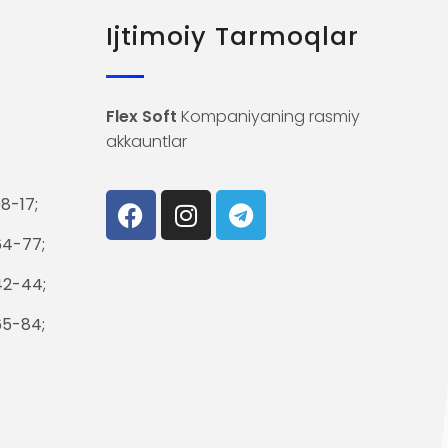
Ijtimoiy Tarmoqlar
Flex Soft
Kompaniyaning rasmiy
akkauntlar
8-17;
64-77;
42-44;
65-84;