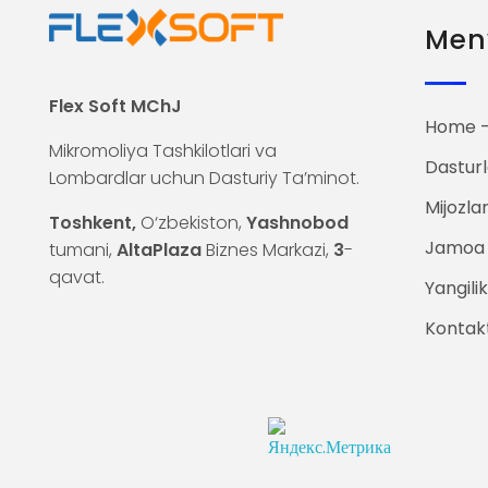
Men
Flex Soft MChJ
Home —
Mikromoliya Tashkilotlari va
Dasturl
Lombardlar uchun Dasturiy Ta’minot.
Mijozla
Toshkent,
O‘zbekiston,
Yashnobod
Jamoa
tumani,
AltaPlaza
Biznes Markazi,
3
-
qavat.
Yangilik
Kontak