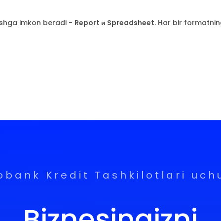
tishga imkon beradi -
Report и Spreadsheet.
Har bir formatning
obank Kredit Tashkilotlari uch
Biznesingizni