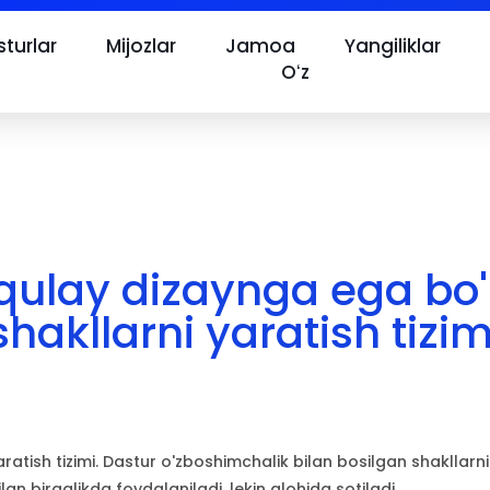
turlar
Mijozlar
Jamoa
Yangiliklar
Oʻz
qulay dizaynga ega bo'
shakllarni yaratish tizim
atish tizimi. Dastur o'zboshimchalik bilan bosilgan shakllarni 
lan birgalikda foydalaniladi, lekin alohida sotiladi.