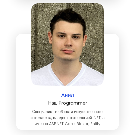
разработке дизайна мобильных приложений.
Эсперт по видеопрезентациям и
презентациям.
Анил
Наш Programmer
Специалист в области искусственного
интеллекта, владеет технологией .NET, а
именно ASP.NET Core, Blazor, Entity
Framework core, язык C#. Работал так же